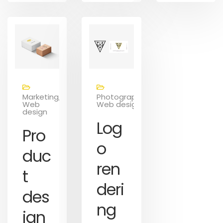
Marketing,
Photography,
Web
Web design
design
Log
Pro
o
duc
ren
t
deri
des
ng
ign