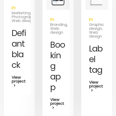
Marketing,
Photography,
Web design
Branding,
Graphic
Web
design,
Defi
design
Web
design
ant
Boo
Lab
bla
kin
el
ck
g
tag
ap
View
project
View
p
project
View
project